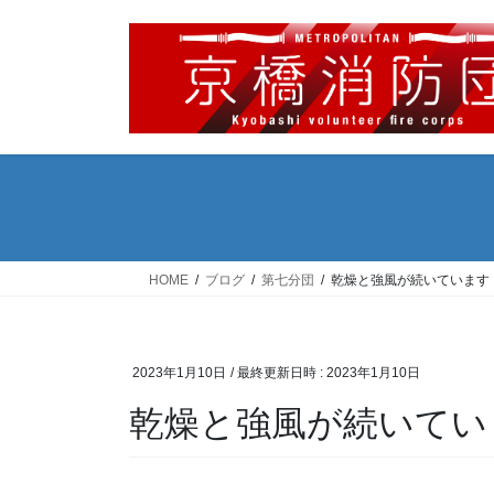
コ
ナ
ン
ビ
テ
ゲ
ン
ー
ツ
シ
へ
ョ
ス
ン
キ
に
ッ
移
プ
動
HOME
ブログ
第七分団
乾燥と強風が続いています
2023年1月10日
/ 最終更新日時 :
2023年1月10日
乾燥と強風が続いてい