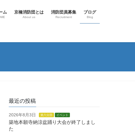
ーム
京橋消防団とは
消防団員募集
ブログ
OME
About us
Recruitment
Blog
最近の投稿
2026年8月3日
第六分団
イベント
築地本願寺納涼盆踊り大会が終了しまし
た