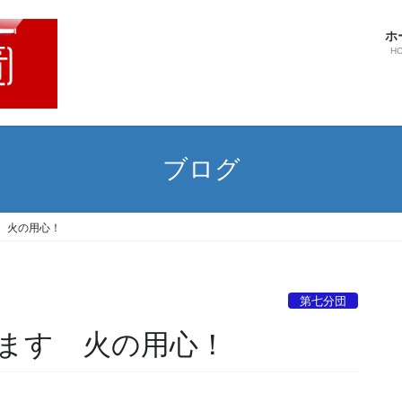
ホ
H
ブログ
 火の用心！
第七分団
ます 火の用心！