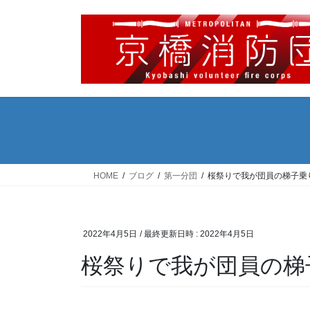
コ
ナ
ン
ビ
テ
ゲ
ン
ー
ツ
シ
へ
ョ
ス
ン
キ
に
ッ
移
プ
動
HOME
ブログ
第一分団
桜祭りで我が団員の梯子乗
2022年4月5日
/ 最終更新日時 :
2022年4月5日
桜祭りで我が団員の梯