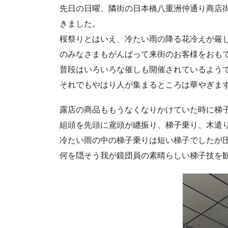
先日の日曜、隣街の日本橋八重洲仲通り商店街
きました。
桜祭りとはいえ、冷たい雨の降る花冷えが厳
のみなさまもがんばって来街のお客様をおも
普段はいろいろな催しも開催されているよう
それでもやはり人が集まるところは華やぎま
露店の商品ももうなくなりかけていた時に梯
組頭を先頭に鳶頭が纏振り、梯子乗り、木遣
冷たい雨の中の梯子乗りは短い梯子でしたが
何を隠そう我が鏡団員の素晴らしい梯子技を