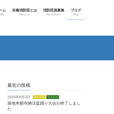
ーム
京橋消防団とは
消防団員募集
ブログ
OME
About us
Recruitment
Blog
最近の投稿
2026年8月3日
第六分団
イベント
築地本願寺納涼盆踊り大会が終了しまし
た