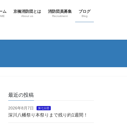
ーム
京橋消防団とは
消防団員募集
ブログ
OME
About us
Recruitment
Blog
最近の投稿
2026年8月7日
第七分団
深川八幡祭り本祭りまで残り約1週間！