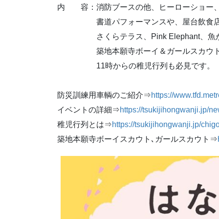
内 容：消防ブースの他、ヒーローショー、
書道パフォーマンスや、屋台飲食店（
さくらテラス、Pink Elephant、
築地本願寺ボーイ＆ガールスカウト）
11時からの稚児行列も必見です。
防災訓練用車輌のご紹介⇒
https://www.tfd.metr
イベントの詳細⇒
https://tsukijihongwanji.jp/n
稚児行列とは⇒
https://tsukijihongwanji.jp/chi
築地本願寺ボーイスカウト､ガールスカウト⇒