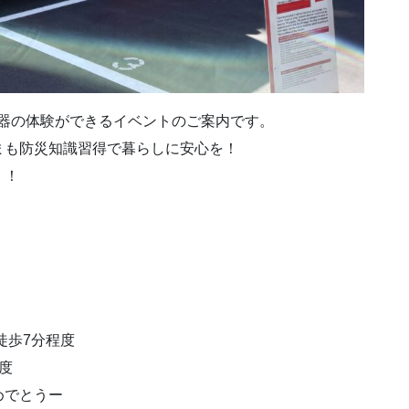
火器の体験ができるイベントのご案内です。
まも防災知識習得で暮らしに安心を！
！！
歩7分程度
度
めでとうー