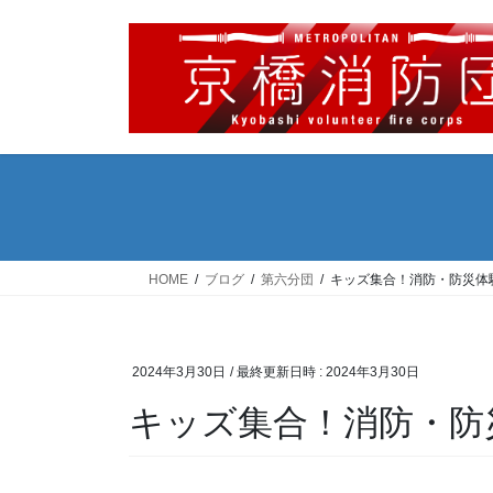
コ
ナ
ン
ビ
テ
ゲ
ン
ー
ツ
シ
へ
ョ
ス
ン
キ
に
ッ
移
プ
動
HOME
ブログ
第六分団
キッズ集合！消防・防災体
2024年3月30日
/ 最終更新日時 :
2024年3月30日
キッズ集合！消防・防