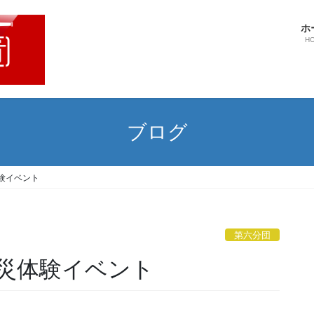
ホ
H
ブログ
験イベント
第六分団
災体験イベント