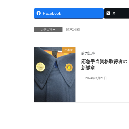
Facebook
X
第六分団
カテゴリー
団本部
前の記事
応急手当資格取得者の
新襟章
2024年3月21日