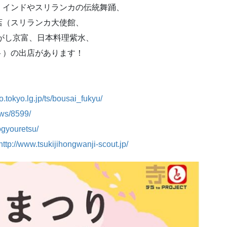
インドやスリランカの伝統舞踊、
スリランカ大使館、
魚がし京富、日本料理紫水、
の出店があります！
o.tokyo.lg.jp/ts/bousai_fukyu/
ews/8599/
gogyouretsu/
http://www.tsukijihongwanji-scout.jp/