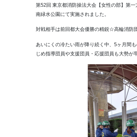
第52回 東京都消防操法大会【女性の部】第一方面
南緑水公園にて実施されました。
対戦相手は前回都大会優勝の精鋭☆高輪消防
あいにくの冷たい雨が降り続く中、5ヶ月間
じめ指導団員や支援団員・応援団員も大勢が