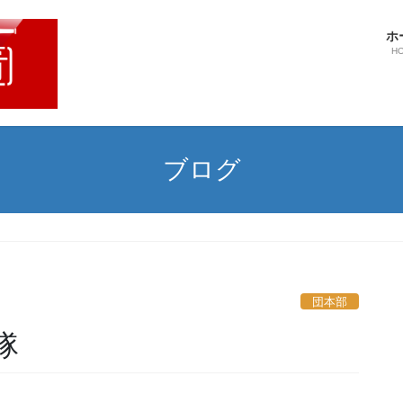
ホ
H
ブログ
団本部
隊