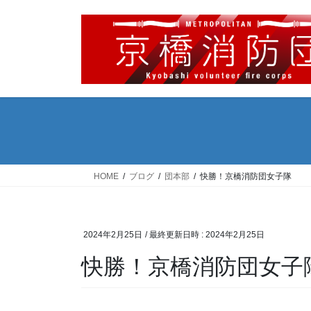
コ
ナ
ン
ビ
テ
ゲ
ン
ー
ツ
シ
へ
ョ
ス
ン
キ
に
ッ
移
プ
動
HOME
ブログ
団本部
快勝！京橋消防団女子隊
2024年2月25日
/ 最終更新日時 :
2024年2月25日
快勝！京橋消防団女子