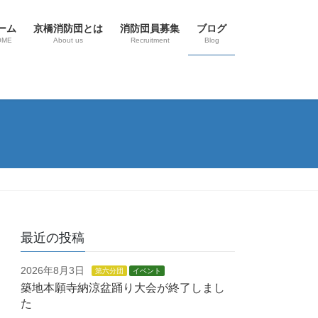
ーム
京橋消防団とは
消防団員募集
ブログ
OME
About us
Recruitment
Blog
最近の投稿
2026年8月3日
第六分団
イベント
築地本願寺納涼盆踊り大会が終了しまし
た