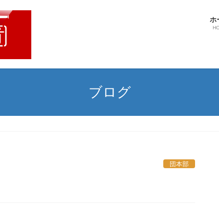
ホ
H
ブログ
団本部