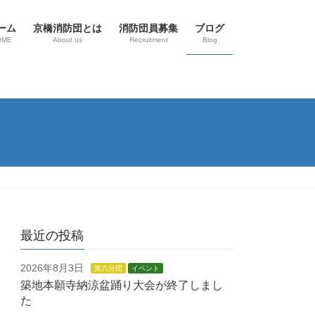
ーム
京橋消防団とは
消防団員募集
ブログ
OME
About us
Recruitment
Blog
最近の投稿
2026年8月3日
第六分団
イベント
築地本願寺納涼盆踊り大会が終了しまし
た