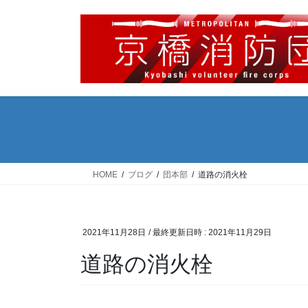
コ
ナ
ン
ビ
テ
ゲ
ン
ー
ツ
シ
へ
ョ
ス
ン
キ
に
ッ
移
プ
動
HOME
ブログ
団本部
道路の消火栓
2021年11月28日
/ 最終更新日時 :
2021年11月29日
道路の消火栓