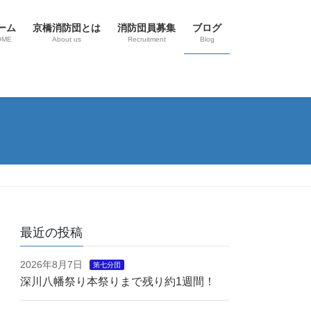
ーム
京橋消防団とは
消防団員募集
ブログ
OME
About us
Recruitment
Blog
最近の投稿
2026年8月7日
第七分団
深川八幡祭り本祭りまで残り約1週間！