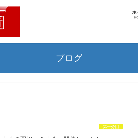
ホ
H
ブログ
第一分団