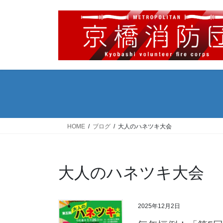
コ
ナ
ン
ビ
テ
ゲ
ン
ー
ツ
シ
へ
ョ
ス
ン
キ
に
ッ
移
プ
動
HOME
ブログ
大人のハネツキ大会
大人のハネツキ大会
2025年12月2日