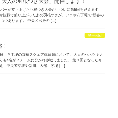
回 大人の羽根つき大会」開催します！
メンバーが立ち上げた羽根つき大会が、ついに第5回を迎えます！
対抗戦で盛り上がったあの羽根つきが、いまや八丁堀で“新春の
つつあります。 中央区出身の […]
第一分団
戦！
8日、八丁堀の京華スクエア体育館において、大人のハネツキ大
らも4名が２チームに分かれ参戦しました。 第３回となった今
、中央警察署や新川、入船、茅場 […]