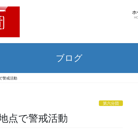
ホ
H
ブログ
で警戒活動
第六分団
地点で警戒活動