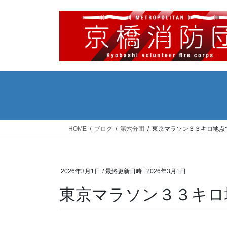
コ
ナ
ン
ビ
テ
ゲ
ン
ー
ツ
シ
へ
ョ
ス
ン
キ
に
ッ
移
プ
動
HOME
ブログ
第六分団
東京マラソン３３キロ地点
2026年3月1日
/ 最終更新日時 :
2026年3月1日
東京マラソン３３キロ