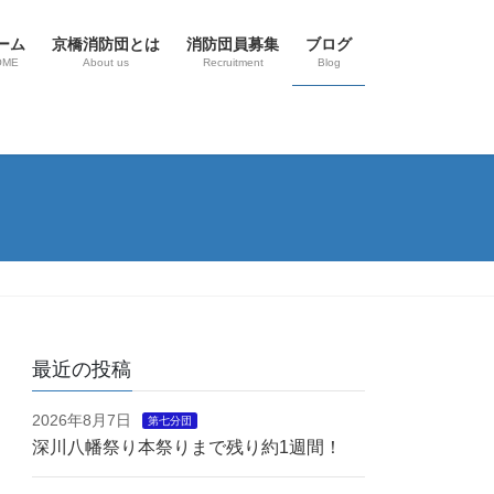
ーム
京橋消防団とは
消防団員募集
ブログ
OME
About us
Recruitment
Blog
最近の投稿
2026年8月7日
第七分団
深川八幡祭り本祭りまで残り約1週間！